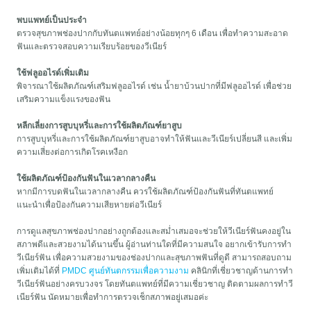
พบแพทย์เป็นประจำ
ตรวจสุขภาพช่องปากกับทันตแพทย์อย่างน้อยทุกๆ 6 เดือน เพื่อทำความสะอาด
ฟันและตรวจสอบความเรียบร้อยของวีเนียร์
ใช้ฟลูออไรด์เพิ่มเติม
พิจารณาใช้ผลิตภัณฑ์เสริมฟลูออไรด์ เช่น น้ำยาบ้วนปากที่มีฟลูออไรด์ เพื่อช่วย
เสริมความแข็งแรงของฟัน
หลีกเลี่ยงการสูบบุหรี่และการใช้ผลิตภัณฑ์ยาสูบ
การสูบบุหรี่และการใช้ผลิตภัณฑ์ยาสูบอาจทำให้ฟันและวีเนียร์เปลี่ยนสี และเพิ่ม
ความเสี่ยงต่อการเกิดโรคเหงือก
ใช้ผลิตภัณฑ์ป้องกันฟันในเวลากลางคืน
หากมีการบดฟันในเวลากลางคืน ควรใช้ผลิตภัณฑ์ป้องกันฟันที่ทันตแพทย์
แนะนำเพื่อป้องกันความเสียหายต่อวีเนียร์
การดูแลสุขภาพช่องปากอย่างถูกต้องและสม่ำเสมอจะช่วยให้วีเนียร์ฟันคงอยู่ใน
สภาพดีและสวยงามได้นานขึ้น ผู้อ่านท่านใดที่มีความสนใจ อยากเข้ารับการทำ
วีเนียร์ฟัน เพื่อความสวยงามของช่องปากและสุขภาพฟันที่ดูดี สามารถสอบถาม
เพิ่มเติมได้ที่
PMDC ศูนย์ทันตกรรมเพื่อความงาม
คลินิกที่เชี่ยวชาญด้านการทำ
วีเนียร์ฟันอย่างครบวงจร โดยทันตแพทย์ที่มีความเชี่ยวชาญ ติดตามผลการทำวี
เนียร์ฟัน นัดหมายเพื่อทำการตรวจเช็กสภาพอยู่เสมอค่ะ