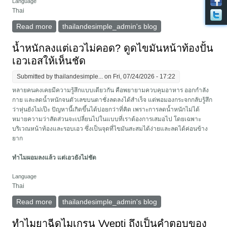
Language
Thai
Read more
about น้ำหนักลงแต่เอวไม่คอด? ดูดไขมันหน้าท้องปั้นเอว
thailandesimple_admin's blog
เอสให้เห็นชัด
น้ำหนักลงแต่เอวไม่คอด? ดูดไขมันหน้าท้องปั้น
เอวเอสให้เห็นชัด
Submitted by
thailandesimple...
on Fri, 07/24/2026 - 17:22
หลายคนคงเคยมีความรู้สึกแบบเดียวกัน คือพยายามควบคุมอาหาร ออกกำลัง
กาย และลดน้ำหนักจนตัวเลขบนตาชั่งลดลงได้สำเร็จ แต่พอมองกระจกกลับรู้สึก
ว่าหุ่นยังไม่เป๊ะ ปัญหานี้เกิดขึ้นได้บ่อยกว่าที่คิด เพราะการลดน้ำหนักไม่ได้
หมายความว่าสัดส่วนจะเปลี่ยนไปในแบบที่เราต้องการเสมอไป โดยเฉพาะ
บริเวณหน้าท้องและรอบเอว ซึ่งเป็นจุดที่ไขมันสะสมได้ง่ายและลดได้ค่อนข้าง
ยาก
ทำไมผอมลงแล้ว แต่เอวยังไม่ชัด
Language
Thai
Read more
about น้ำหนักลงแต่เอวไม่คอด? ดูดไขมันหน้าท้องปั้นเอว
thailandesimple_admin's blog
เอสให้เห็นชัด
ทำไมยาฉีดไมเกรน Vyepti ถึงเป็นคำตอบของ