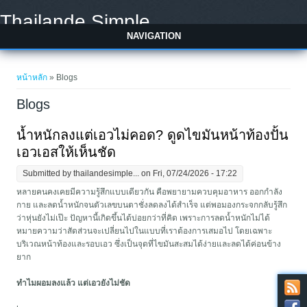
Skip to main content
Thailande Simple
NAVIGATION
You are here
หน้าหลัก
» Blogs
Blogs
น้ำหนักลงแต่เอวไม่คอด? ดูดไขมันหน้าท้องปั้น
เอวเอสให้เห็นชัด
Submitted by
thailandesimple...
on Fri, 07/24/2026 - 17:22
หลายคนคงเคยมีความรู้สึกแบบเดียวกัน คือพยายามควบคุมอาหาร ออกกำลัง
กาย และลดน้ำหนักจนตัวเลขบนตาชั่งลดลงได้สำเร็จ แต่พอมองกระจกกลับรู้สึก
ว่าหุ่นยังไม่เป๊ะ ปัญหานี้เกิดขึ้นได้บ่อยกว่าที่คิด เพราะการลดน้ำหนักไม่ได้
หมายความว่าสัดส่วนจะเปลี่ยนไปในแบบที่เราต้องการเสมอไป โดยเฉพาะ
บริเวณหน้าท้องและรอบเอว ซึ่งเป็นจุดที่ไขมันสะสมได้ง่ายและลดได้ค่อนข้าง
ยาก
ทำไมผอมลงแล้ว แต่เอวยังไม่ชัด