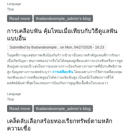
Language
Thai
Read more
about Sculptra ฟื้นผิวโทรมสะสมของสาวทำงานได้จริง
thailandesimple_admin's blog
หรือเปล่า
การเคลือบฟัน คุ้มไหมเมื่อเทียบกับวิธีดูแลฟัน
แบบอื่น
Submitted by
thailandesimple...
on Mon, 04/27/2026 - 16:23
ในยุคที่การดูแลสุขภาพเชิงป้องกันก้าวเข้ามามีบทบาทสำคัญแทนที่การรักษา
เมื่อเกิดปัญหา สุขภาพช่องปากจึงไม่ได้หยุดอยู่เพียงแค่การแปรงฟันหรือการขูด
หินปูนตามรอบปี แต่เป็นการมองหาเกราะป้องกันทางกายภาพที่มีประสิทธิภาพ
สูง ข้อมูลทางการแพทย์ระบุว่า
การเคลือบฟัน
โดยเฉพาะการใช้สารเคลือบหลุม
ร่องฟันและการเคลือบฟลูออไรด์ความเข้มข้นสูง เป็นหนึ่งในหัตถการที่ให้
ผลลัพธ์คุ้มค่าที่สุดในแง่ของการป้องกันการสูญเสียเนื้อฟันในระยะยาว
Language
Thai
Read more
about การเคลือบฟัน คุ้มไหมเมื่อเทียบกับวิธีดูแลฟันแบบ
thailandesimple_admin's blog
อื่น
เคล็ดลับเลือกสร้อยทองเรียกทรัพย์ตามหลัก
ความเชื่อ