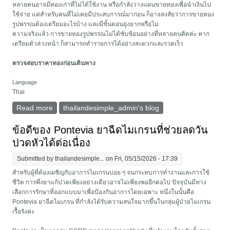
หลายคนอาจมีทองเก่าที่ไม่ได้ใช้งาน หรือกำลังวางแผนขายทองเพื่อนำเงินไป
ใช้จ่าย แต่สำหรับคนที่ไม่เคยมีประสบการณ์มาก่อน ก็อาจสงสัยว่าการขายทอง
รูปพรรณต้องเตรียมอะไรบ้าง และมีขั้นตอนยุ่งยากหรือไม่
ความจริงแล้ว การขายทองรูปพรรณไม่ได้ซับซ้อนอย่างที่หลายคนคิดค่ะ หาก
เตรียมตัวล่วงหน้า ก็สามารถทำรายการได้อย่างสะดวกและรวดเร็ว
ตรวจสอบราคาทองก่อนเดินทาง
Language
Thai
Read more
about สรุปขั้นตอนและสิ่งต้องเตรียมเมื่อไปขายทองรูป
thailandesimple_admin's blog
พรรณ
ข้อดีของ Pontevia ยาฉีดไมเกรนที่ช่วยลดวัน
ปวดหัวได้ต่อเนื่อง
Submitted by
thailandesimple...
on Fri, 05/15/2026 - 17:39
สำหรับผู้ที่ต้องเผชิญกับอาการไมเกรนบ่อย ๆ จนกระทบการทำงานและการใช้
ชีวิต การพึ่งยาแก้ปวดเพียงอย่างเดียวอาจไม่เพียงพออีกต่อไป ปัจจุบันมีทาง
เลือกการรักษาที่ออกแบบมาเพื่อป้องกันอาการโดยเฉพาะ หนึ่งในนั้นคือ
Pontevia ยาฉีดไมเกรน ที่กำลังได้รับความสนใจมากขึ้นในกลุ่มผู้ป่วยไมเกรน
เรื้อรังค่ะ