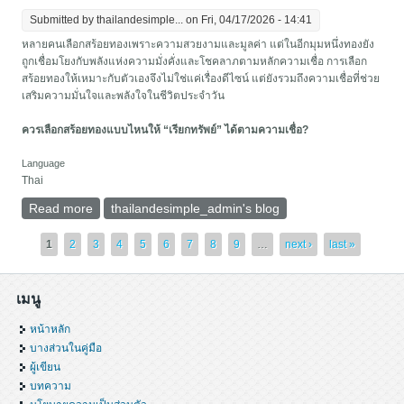
Submitted by
thailandesimple...
on Fri, 04/17/2026 - 14:41
หลายคนเลือกสร้อยทองเพราะความสวยงามและมูลค่า แต่ในอีกมุมหนึ่งทองยัง
ถูกเชื่อมโยงกับพลังแห่งความมั่งคั่งและโชคลาภตามหลักความเชื่อ การเลือก
สร้อยทองให้เหมาะกับตัวเองจึงไม่ใช่แค่เรื่องดีไซน์ แต่ยังรวมถึงความเชื่อที่ช่วย
เสริมความมั่นใจและพลังใจในชีวิตประจำวัน
ควรเลือกสร้อยทองแบบไหนให้ “เรียกทรัพย์” ได้ตามความเชื่อ?
Language
Thai
Read more
about เคล็ดลับเลือกสร้อยทองเรียกทรัพย์ตามหลักความ
thailandesimple_admin's blog
เชื่อ
Pages
1
2
3
4
5
6
7
8
9
…
next ›
last »
เมนู
หน้าหลัก
บางส่วนในคู่มือ
ผู้เขียน
บทความ