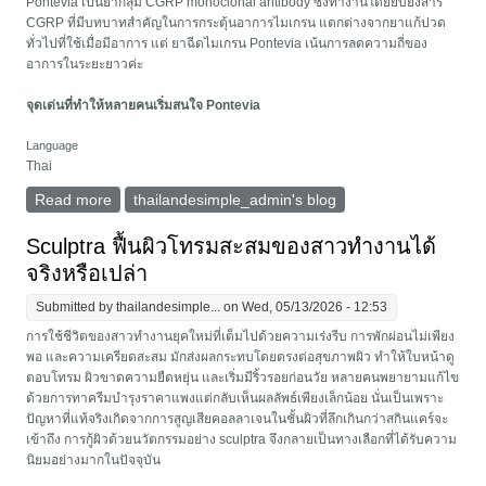
Pontevia เป็นยากลุ่ม CGRP monoclonal antibody ซึ่งทำงานโดยยับยั้งสาร
CGRP ที่มีบทบาทสำคัญในการกระตุ้นอาการไมเกรน แตกต่างจากยาแก้ปวด
ทั่วไปที่ใช้เมื่อมีอาการ แต่ ยาฉีดไมเกรน Pontevia เน้นการลดความถี่ของ
อาการในระยะยาวค่ะ
จุดเด่นที่ทำให้หลายคนเริ่มสนใจ Pontevia
Language
Thai
Read more
about ข้อดีของ Pontevia ยาฉีดไมเกรนที่ช่วยลดวันปวด
thailandesimple_admin's blog
หัวได้ต่อเนื่อง
Sculptra ฟื้นผิวโทรมสะสมของสาวทำงานได้
จริงหรือเปล่า
Submitted by
thailandesimple...
on Wed, 05/13/2026 - 12:53
การใช้ชีวิตของสาวทำงานยุคใหม่ที่เต็มไปด้วยความเร่งรีบ การพักผ่อนไม่เพียง
พอ และความเครียดสะสม มักส่งผลกระทบโดยตรงต่อสุขภาพผิว ทำให้ใบหน้าดู
ตอบโทรม ผิวขาดความยืดหยุ่น และเริ่มมีริ้วรอยก่อนวัย หลายคนพยายามแก้ไข
ด้วยการทาครีมบำรุงราคาแพงแต่กลับเห็นผลลัพธ์เพียงเล็กน้อย นั่นเป็นเพราะ
ปัญหาที่แท้จริงเกิดจากการสูญเสียคอลลาเจนในชั้นผิวที่ลึกเกินกว่าสกินแคร์จะ
เข้าถึง การกู้ผิวด้วยนวัตกรรมอย่าง sculptra จึงกลายเป็นทางเลือกที่ได้รับความ
นิยมอย่างมากในปัจจุบัน