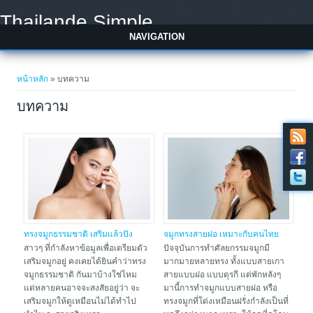
Skip to main content
Thailande Simple
NAVIGATION
You are here
หน้าหลัก
» บทความ
บทความ
ทรงจมูกธรรมชาติ เสริมแล้วปัง
จมูกทรงสายฝอ เหมาะกับคนไทย
มาดู 5 ทรงยอดฮิตที่ทำแล้วไม่มี
จริงหรือไม่?
สาวๆ ที่กำลังหาข้อมูลเพื่อเตรียมตัว
ปัจจุบันการทำศัลยกรรมจมูกมี
โป๊ะ
เสริมจมูกอยู่ คงเคยได้ยินคำว่าทรง
มากมายหลายทรง ทั้งแบบสายเกา
จมูกธรรมชาติ กันมาบ้างใช่ไหม
สายแบบฝอ แบบตุรกี แต่พักหลังๆ
แต่หลายคนอาจจะสงสัยอยู่ว่า จะ
มานี้การทำจมูกแบบสายฝอ หรือ
เสริมจมูกให้ดูเหมือนไม่ได้ทำไป
ทรงจมูกที่โด่งเหมือนฝรั่งกำลังเป็นที่