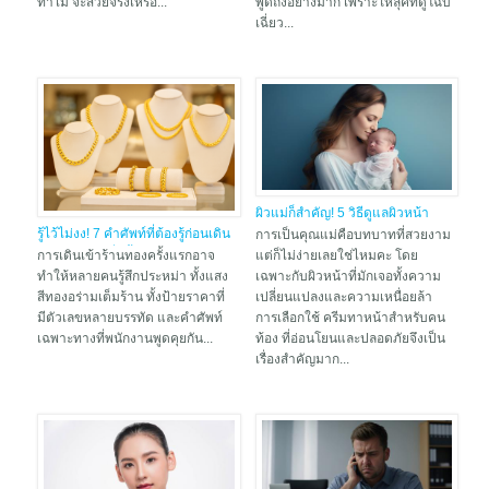
ทำไม จะสวยจริงเหรอ...
พูดถึงอย่างมาก เพราะให้ลุคที่ดูโฉบ
เฉี่ยว...
ผิวแม่ก็สำคัญ! 5 วิธีดูแลผิวหน้า
รู้ไว้ไม่งง! 7 คำศัพท์ที่ต้องรู้ก่อนเดิน
ด้วย ครีมทาหน้าสำหรับคนท้อง ให้
การเป็นคุณแม่คือบทบาทที่สวยงาม
เข้าร้านทองเพื่อซื้อ "ทองรูปพรรณ"
สวยใส ไม่โทรม
การเดินเข้าร้านทองครั้งแรกอาจ
แต่ก็ไม่ง่ายเลยใช่ไหมคะ โดย
ทำให้หลายคนรู้สึกประหม่า ทั้งแสง
เฉพาะกับผิวหน้าที่มักเจอทั้งความ
สีทองอร่ามเต็มร้าน ทั้งป้ายราคาที่
เปลี่ยนแปลงและความเหนื่อยล้า
มีตัวเลขหลายบรรทัด และคำศัพท์
การเลือกใช้ ครีมทาหน้าสำหรับคน
เฉพาะทางที่พนักงานพูดคุยกัน...
ท้อง ที่อ่อนโยนและปลอดภัยจึงเป็น
เรื่องสำคัญมาก...