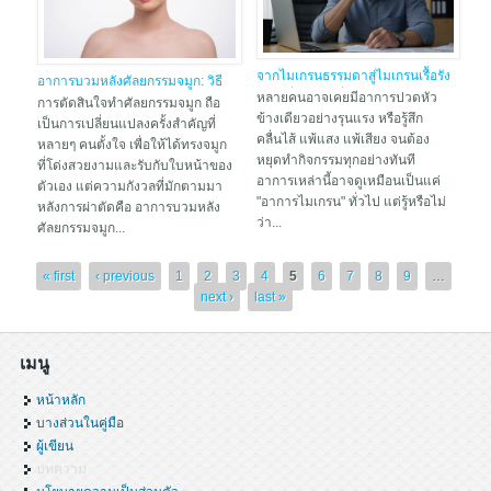
จากไมเกรนธรรมดาสู่ไมเกรนเรื้อรัง
อาการบวมหลังศัลยกรรมจมูก: วิธี
จุดเปลี่ยนชีวิตที่ไม่ควรมองข้าม
หลายคนอาจเคยมีอาการปวดหัว
ลดบวมและดูแลตัวเองให้หายไว
การตัดสินใจทำศัลยกรรมจมูก ถือ
ข้างเดียวอย่างรุนแรง หรือรู้สึก
เป็นการเปลี่ยนแปลงครั้งสำคัญที่
คลื่นไส้ แพ้แสง แพ้เสียง จนต้อง
หลายๆ คนตั้งใจ เพื่อให้ได้ทรงจมูก
หยุดทำกิจกรรมทุกอย่างทันที
ที่โด่งสวยงามและรับกับใบหน้าของ
อาการเหล่านี้อาจดูเหมือนเป็นแค่
ตัวเอง แต่ความกังวลที่มักตามมา
"อาการไมเกรน" ทั่วไป แต่รู้หรือไม่
หลังการผ่าตัดคือ อาการบวมหลัง
ว่า...
ศัลยกรรมจมูก...
Pages
« first
‹ previous
1
2
3
4
5
6
7
8
9
…
next ›
last »
เมนู
หน้าหลัก
บางส่วนในคู่มือ
ผู้เขียน
บทความ