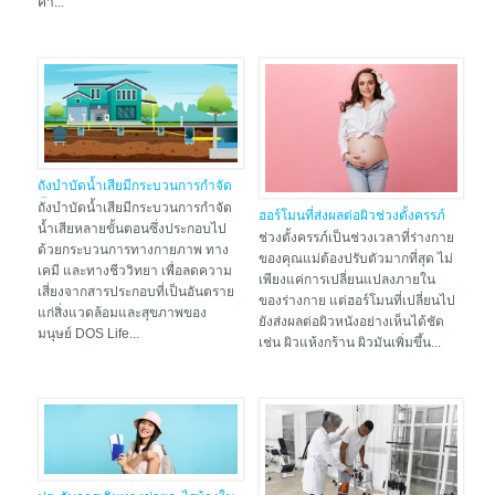
ค่า...
ถังบำบัดน้ำเสียมีกระบวนการกำจัด
น้ำเสียอย่างไร
ถังบำบัดน้ำเสียมีกระบวนการกำจัด
ฮอร์โมนที่ส่งผลต่อผิวช่วงตั้งครรภ์
น้ำเสียหลายขั้นตอนซึ่งประกอบไป
พร้อมวิธีดูแลผิวด้วยครีมสำหรับคน
ช่วงตั้งครรภ์เป็นช่วงเวลาที่ร่างกาย
ด้วยกระบวนการทางกายภาพ ทาง
ท้อง
ของคุณแม่ต้องปรับตัวมากที่สุด ไม่
เคมี และทางชีววิทยา เพื่อลดความ
เพียงแค่การเปลี่ยนแปลงภายใน
เสี่ยงจากสารประกอบที่เป็นอันตราย
ของร่างกาย แต่ฮอร์โมนที่เปลี่ยนไป
แก่สิ่งแวดล้อมและสุขภาพของ
ยังส่งผลต่อผิวหนังอย่างเห็นได้ชัด
มนุษย์ DOS Life...
เช่น ผิวแห้งกร้าน ผิวมันเพิ่มขึ้น...