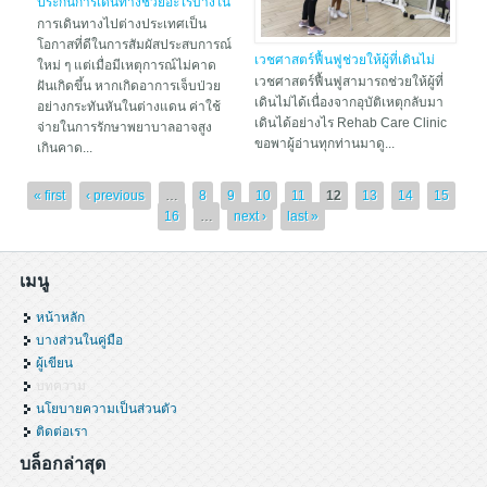
ประกันการเดินทางช่วยอะไรบ้างใน
กรณีเจ็บป่วยในต่างประเทศ
การเดินทางไปต่างประเทศเป็น
โอกาสที่ดีในการสัมผัสประสบการณ์
เวชศาสตร์ฟื้นฟูช่วยให้ผู้ที่เดินไม่
ใหม่ ๆ แต่เมื่อมีเหตุการณ์ไม่คาด
ได้ให้กลับมาเดินได้อย่างไร
เวชศาสตร์ฟื้นฟูสามารถช่วยให้ผู้ที่
ฝันเกิดขึ้น หากเกิดอาการเจ็บป่วย
เดินไม่ได้เนื่องจากอุบัติเหตุกลับมา
อย่างกระทันหันในต่างแดน ค่าใช้
เดินได้อย่างไร Rehab Care Clinic
จ่ายในการรักษาพยาบาลอาจสูง
ขอพาผู้อ่านทุกท่านมาดู...
เกินคาด...
Pages
« first
‹ previous
…
8
9
10
11
12
13
14
15
16
…
next ›
last »
เมนู
หน้าหลัก
บางส่วนในคู่มือ
ผู้เขียน
บทความ
นโยบายความเป็นส่วนตัว
ติดต่อเรา
บล็อกล่าสุด