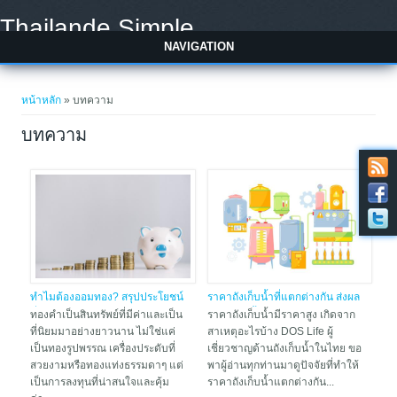
Skip to main content
Thailande Simple
NAVIGATION
You are here
หน้าหลัก
» บทความ
บทความ
ทำไมต้องออมทอง? สรุปประโยชน์
ราคาถังเก็บน้ำที่แตกต่างกัน ส่งผล
ที่คุณอาจคาดไม่ถึง
ต่อถังเก็บน้ำอย่างไร
ทองคำเป็นสินทรัพย์ที่มีค่าและเป็น
ราคาถังเก็บน้ำมีราคาสูง เกิดจาก
ที่นิยมมาอย่างยาวนาน ไม่ใช่แค่
สาเหตุอะไรบ้าง DOS Life ผู้
เป็นทองรูปพรรณ เครื่องประดับที่
เชี่ยวชาญด้านถังเก็บน้ำในไทย ขอ
สวยงามหรือทองแท่งธรรมดาๆ แต่
พาผู้อ่านทุกท่านมาดูปัจจัยที่ทำให้
เป็นการลงทุนที่น่าสนใจและคุ้ม
ราคาถังเก็บน้ำแตกต่างกัน...