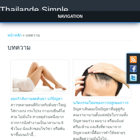
Skip to main content
Thailande Simple
NAVIGATION
You are here
หน้าหลัก
» บทความ
บทความ
ออกกำลังกายลดต้นขา แก้ปัญหา
นวัตกรรมใหม่ของการปลูกผมถาวร
ขาใหญ่
สาวๆหลายคนที่กังวลกับต้นขาใหญ่
ในปี 2021
ปัญหาเส้นผมเป็นปัญหาที่อยู่คู่กับ
ใส่กางเกง กระโปรง กางเกงยีนส์ไม่
คนเรามานานตั้งแต่สมัยโบราณทั้ง
สวย ไม่มั่นใจ สาเหตุส่วนหนึ่งมาก
ปัญหาผมร่วง ผมบาง หรือแม้แต่
จากการนั่งทำงานเป็นเวลานาน 8
ศรีษะล้าน และสิ่งที่ตามมาจาก
ชั่วโมง นั่งแล้วชอบไขว้ขา หรือพัน
ปัญหาเหล่านี้คือการทำให้หลายๆ
ขาขึ้นบนเก้าอี้...
คนเสียความมั่นใจไป...