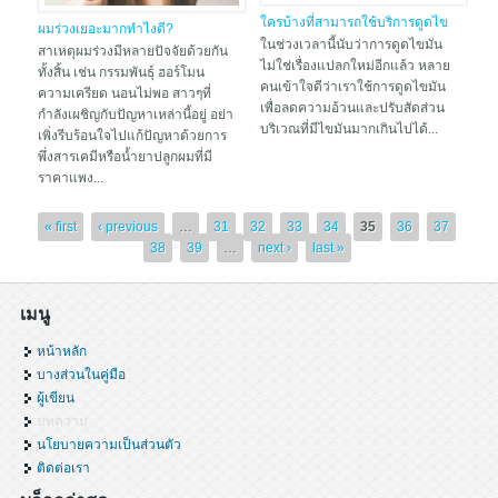
ใครบ้างที่สามารถใช้บริการดูดไข
ผมร่วงเยอะมากทำไงดี?
มันหมอลูกหนูได้
ในช่วงเวลานี้นับว่าการดูดไขมัน
สาเหตุผมร่วงมีหลายปัจจัยด้วยกัน
ไม่ใช่เรื่องแปลกใหม่อีกแล้ว หลาย
ทั้งสิ้น เช่น กรรมพันธุ์ ฮอร์โมน
คนเข้าใจดีว่าเราใช้การดูดไขมัน
ความเครียด นอนไม่พอ สาวๆที่
เพื่อลดความอ้วนและปรับสัดส่วน
กำลังเผชิญกับปัญหาเหล่านี้อยู่ อย่า
บริเวณที่มีไขมันมากเกินไปได้...
เพิ่งรีบร้อนใจไปแก้ปัญหาด้วยการ
พึ่งสารเคมีหรือน้ำยาปลูกผมที่มี
ราคาแพง...
Pages
« first
‹ previous
…
31
32
33
34
35
36
37
38
39
…
next ›
last »
เมนู
หน้าหลัก
บางส่วนในคู่มือ
ผู้เขียน
บทความ
นโยบายความเป็นส่วนตัว
ติดต่อเรา